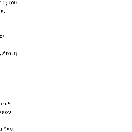
ους του
ε.
οι
έτσι η
ε
ία 5
λέον
υ δεν