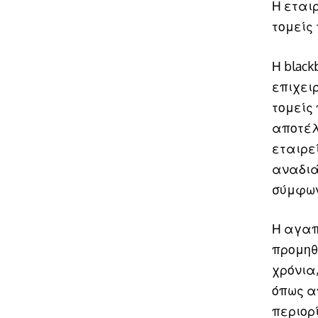
Η εται
τομείς
Η black
επιχειρ
τομείς 
αποτέλ
εταιρε
αναδιά
σύμφων
Η αγαπ
προμηθ
χρόνια
όπως α
περιορ