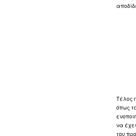
αποδίδε
Τέλος 
όπως τ
ενοποιή
να έχε
του πρ