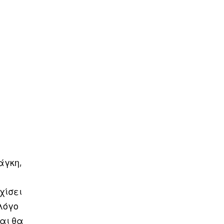
άγκη,
χίσει
λόγο
αι θα