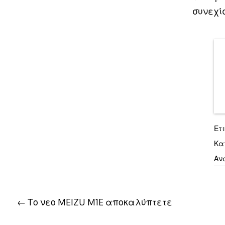
συνεχί
Ετ
Κα
Αν
Πλοήγηση
Το νεο MEIZU M1E αποκαλύπτετε
άρθρων