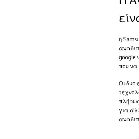
είν
η Samsu
αναδιπλ
google
που να
Οι δυο
τεχνολ
πλήρως
για άλ
αναδιπ