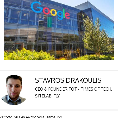
STAVROS DRAKOULIS
CEO & FOUNDER TOT - TIMES OF TECH,
SITELAB, FLY
ικετοποιημένο ως:
google
,
samsung