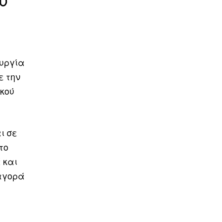
ουργία
ε την
ικού
ι σε
το
 και
 αγορά