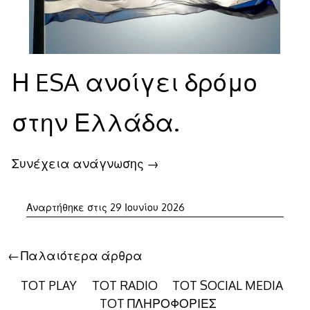
Η ESA ανοίγει δρόμο
στην Ελλάδα.
Συνέχεια ανάγνωσης
→
29
Αναρτήθηκε στις
29 Ιουνίου 2026
Ιουνίου
2026
Πλοήγηση
Παλαιότερα άρθρα
άρθρων
TOT PLAY
TOT RADIO
TOT SOCIAL MEDIA
TOT ΠΛΗΡΟΦΟΡΙΕΣ