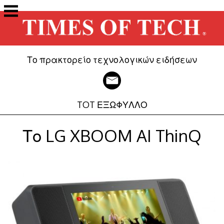
Μετάβαση
στο
περιεχόμενο
Το πρακτορείο τεχνολογικών ειδήσεων
TOT ΕΞΩΦΥΛΛΟ
Το LG XBOOM AI ThinQ