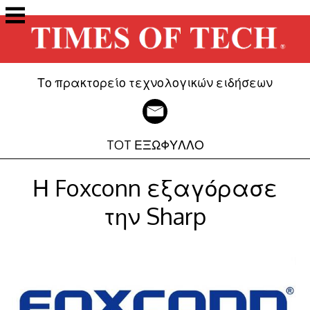
Μετάβαση
στο
περιεχόμενο
Το πρακτορείο τεχνολογικών ειδήσεων
TOT ΕΞΩΦΥΛΛΟ
Η Foxconn εξαγόρασε
την Sharp