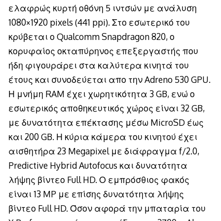
ελαφρώς κυρτή οθόνη 5 ιντσών με ανάλυση
1080×1920
pixels
(441 ppi). Στο εσωτερικό του
κρύβεται ο Qualcomm Snapdragon 820, ο
κορυφαίος οκταπύρηνος επεξεργαστής που
ήδη φιγουράρει στα καλύτερα κινητά του
έτους και συνοδεύεται απο την Adreno 530 GPU.
Η μνήμη RAM έχει χωρητικότητα 3 GB, ενώ ο
εσωτερικός αποθηκευτικός χώρος είναι 32 GB,
με δυνατότητα επέκτασης μέσω MicroSD έως
και 200 GB. Η κύρια κάμερα του κινητού έχει
αισθητήρα 23 Megapixel με διάφραγμα f/2.0,
Predictive Hybrid Autofocus και δυνατότητα
λήψης βίντεο Full HD. Ο εμπρόσθιος φακός
είναι 13 MP με επίσης δυνατότητα λήψης
βίντεο Full HD. Όσον αφορά την μπαταρία του