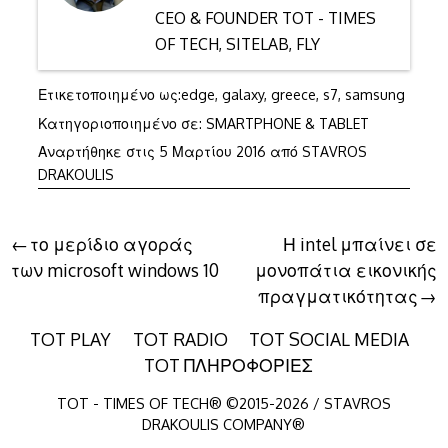
CEO & FOUNDER TOT - TIMES
OF TECH, SITELAB, FLY
Ετικετοποιημένο ως:
edge
,
galaxy
,
greece
,
s7
,
samsung
Κατηγοριοποιημένο σε:
SMARTPHONE & TABLET
Αναρτήθηκε στις
5 Μαρτίου 2016
από
STAVROS
DRAKOULIS
Πλοήγηση
το μερίδιο αγοράς
Η intel μπαίνει σε
των microsoft windows 10
μονοπάτια εικονικής
άρθρων
πραγματικότητας
TOT PLAY
TOT RADIO
TOT SOCIAL MEDIA
TOT ΠΛΗΡΟΦΟΡΙΕΣ
TOT - TIMES OF TECH® ©2015-2026 / STAVROS
DRAKOULIS COMPANY®