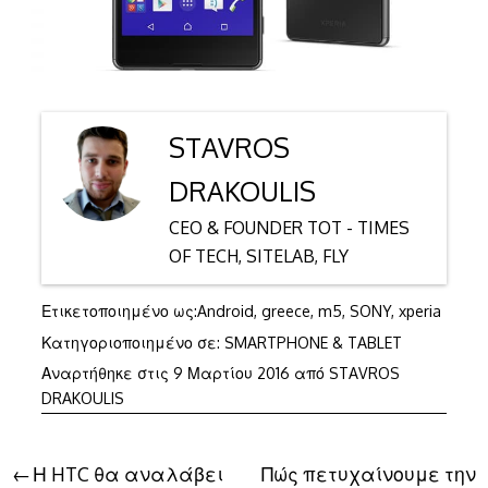
STAVROS
DRAKOULIS
CEO & FOUNDER TOT - TIMES
OF TECH, SITELAB, FLY
Ετικετοποιημένο ως:
Android
,
greece
,
m5
,
SONY
,
xperia
Κατηγοριοποιημένο σε:
SMARTPHONE & TABLET
Αναρτήθηκε στις
9 Μαρτίου 2016
από
STAVROS
DRAKOULIS
Πλοήγηση
Η HTC θα αναλάβει
Πώς πετυχαίνουμε την