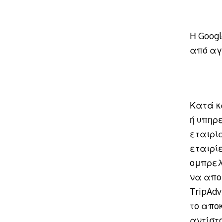
Η Googl
από αγ
Κατά κ
ή υπηρ
εταιρί
εταιρίε
ομπρελά
να αποκ
TripAdv
το αποκ
αντίστ