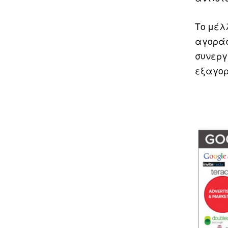
Το μέλ
αγοράς
συνεργ
εξαγορ