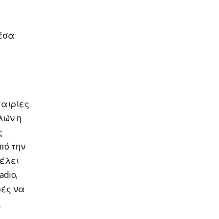
μέσα
ταιρίες
λών η
ς
πό την
θέλει
adio,
ρές να
ς