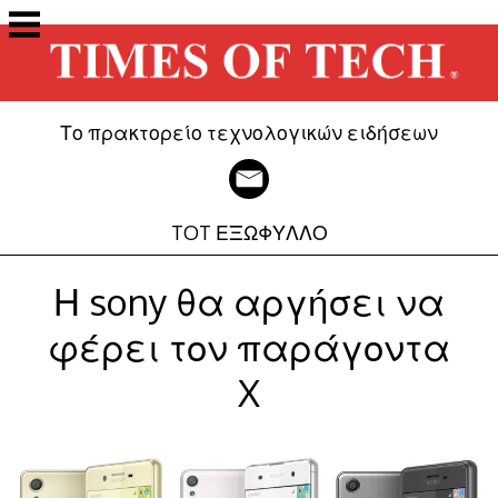
Μετάβαση
στο
περιεχόμενο
Το πρακτορείο τεχνολογικών ειδήσεων
TOT ΕΞΩΦΥΛΛΟ
Η sony θα αργήσει να
φέρει τον παράγοντα
X