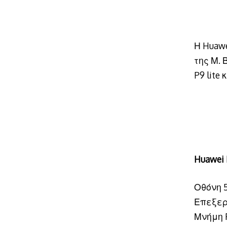
Η Huaw
της Μ. 
P9 lite
Huawei
Οθόνη 5.
Επεξεργ
Μνήμη 