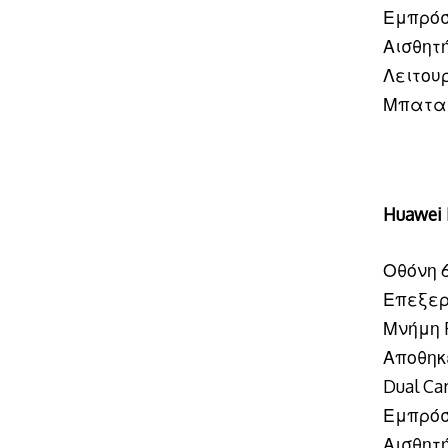
Εμπρόσ
Αισθητή
Λειτουρ
Μπατα
Huawei
Οθόνη 6
Επεξεργ
Μνήμη 
Αποθηκ
Dual Ca
Εμπρόσ
Αισθητ