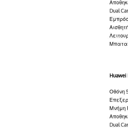
Αποθηκ
Dual Ca
Εμπρόσ
Αισθητ
Λειτουρ
Μπατα
Huawei 
Οθόνη 5.
Επεξερ
Μνήμη 
Αποθηκ
Dual Ca