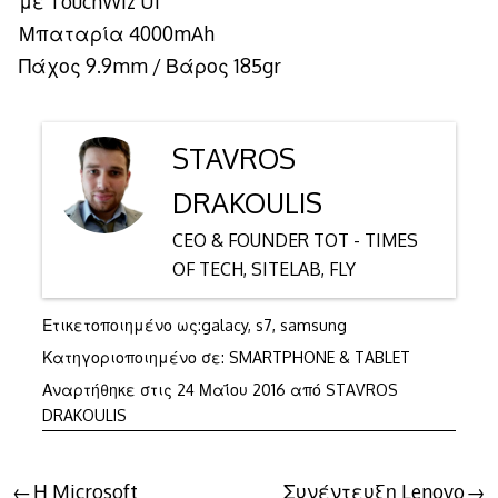
με TouchWiz UI
Μπαταρία 4000mAh
Πάχος 9.9mm / Βάρος 185gr
STAVROS
DRAKOULIS
CEO & FOUNDER TOT - TIMES
OF TECH, SITELAB, FLY
Ετικετοποιημένο ως:
galacy
,
s7
,
samsung
Κατηγοριοποιημένο σε:
SMARTPHONE & TABLET
Αναρτήθηκε στις
24 Μαΐου 2016
από
STAVROS
DRAKOULIS
Πλοήγηση
Η Microsoft
Συνέντευξη Lenovo