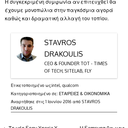
Η συγκεκριμένη συμφωνία αν επιτευχθεί θα
έχουμε μονοπώλια στην παγκόσμια αγορά
καθώς και δραματική αλλαγή του τοπίου.
STAVROS
DRAKOULIS
CEO & FOUNDER TOT - TIMES
OF TECH, SITELAB, FLY
Ετικετοποιημένο ως:
intel
,
qualcom
Κατηγοριοποιημένο σε:
ΕΤΑΙΡΕΙΕΣ & ΟΙΚΟΝΟΜΙΚΑ
1
Αναρτήθηκε στις
1 Ιουνίου 2016
από
STAVROS
Ιουνίου
DRAKOULIS
2016
Το νέο Sony Xperia X
Η Samsung θα μας