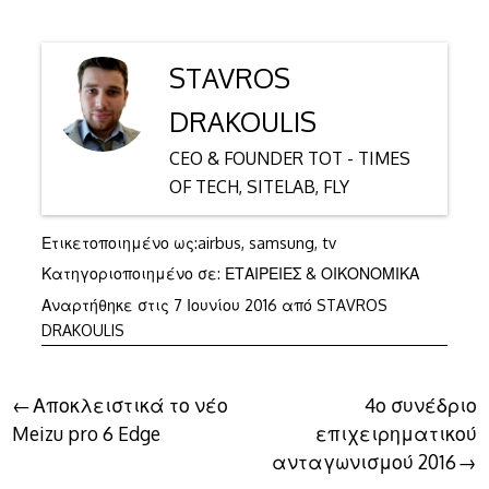
STAVROS
DRAKOULIS
CEO & FOUNDER TOT - TIMES
OF TECH, SITELAB, FLY
Ετικετοποιημένο ως:
airbus
,
samsung
,
tv
Κατηγοριοποιημένο σε:
ΕΤΑΙΡΕΙΕΣ & ΟΙΚΟΝΟΜΙΚΑ
7
Αναρτήθηκε στις
7 Ιουνίου 2016
από
STAVROS
Ιουνίου
DRAKOULIS
2016
Πλοήγηση
Αποκλειστικά το νέο
4ο συνέδριο
Meizu pro 6 Edge
επιχειρηματικού
άρθρων
ανταγωνισμού 2016