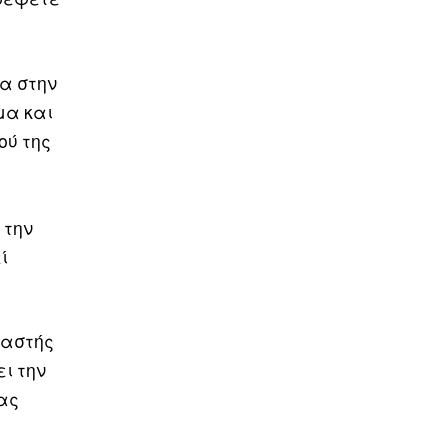
τα στην
μα και
ού της
 την
ί
υαστής
ι την
ίας
ν