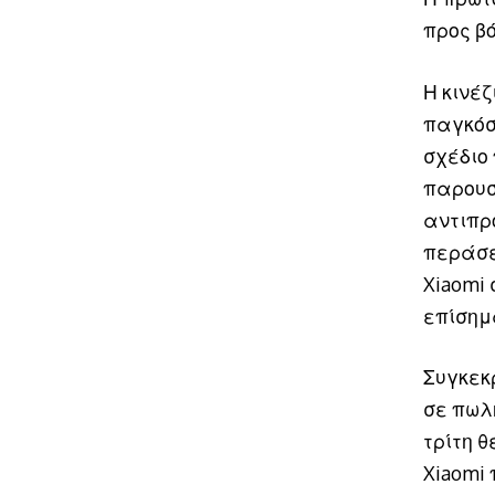
προς βό
Η κινέ
παγκόσ
σχέδιο
παρουσ
αντιπρ
περάσε
Xiaomi
επίσημ
Συγκεκ
σε πωλ
τρίτη θ
Xiaomi 