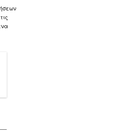
λήσεων
τις
ενα