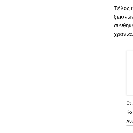
Τέλος 
ξεκινώ
συνθήκ
χρόνια
Ετ
Κα
Αν