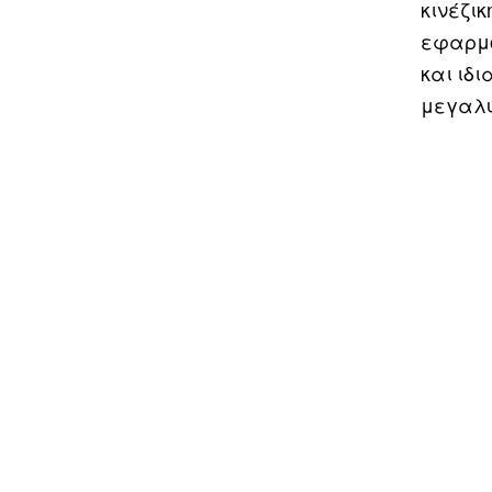
κινέζικ
εφαρμό
και ιδι
μεγαλύ