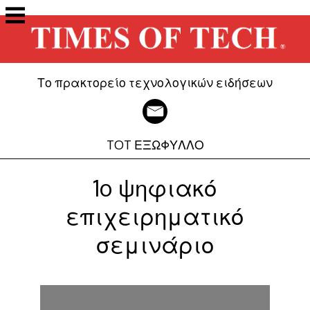
Μετάβαση
στο
περιεχόμενο
Το πρακτορείο τεχνολογικών ειδήσεων
TOT ΕΞΩΦΥΛΛΟ
1o ψηφιακό
επιχειρηματικό
σεμινάριο