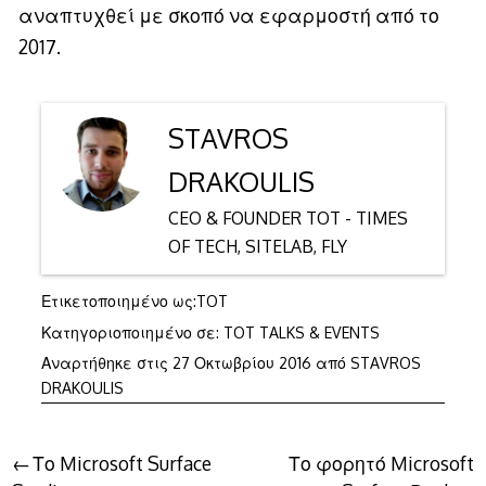
αναπτυχθεί με σκοπό να εφαρμοστή από το
2017.
STAVROS
DRAKOULIS
CEO & FOUNDER TOT - TIMES
OF TECH, SITELAB, FLY
Ετικετοποιημένο ως:
TOT
Κατηγοριοποιημένο σε:
TOT TALKS & EVENTS
7
Αναρτήθηκε στις
27 Οκτωβρίου 2016
από
STAVROS
Απριλίου
DRAKOULIS
2017
Πλοήγηση
Το Microsoft Surface
Το φορητό Microsoft