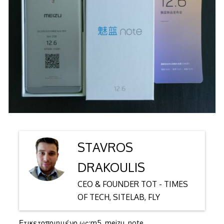
STAVROS
DRAKOULIS
CEO & FOUNDER TOT - TIMES
OF TECH, SITELAB, FLY
Ετικετοποιημένο ως:
m5
,
meizu
,
note