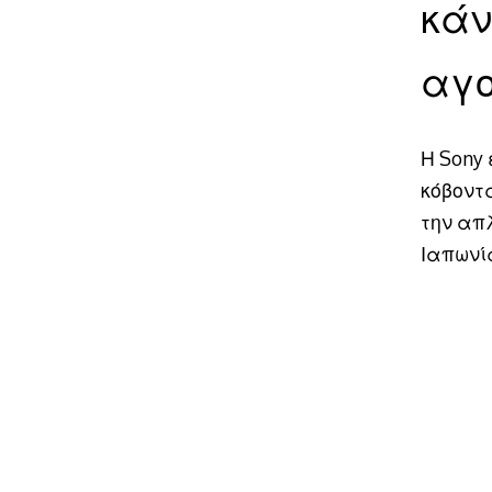
κάν
αγο
Η Sony 
κόβοντ
την απ
Ιαπωνί