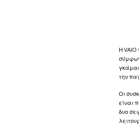
Η VAIO
σύμφων
γκάμας
την πα
Οι συσ
είναι 
δυο σει
λειτουρ