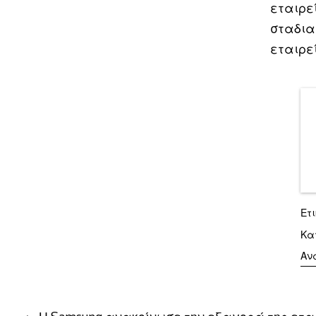
εταιρε
σταδια
εταιρεί
Ετ
Κα
Αν