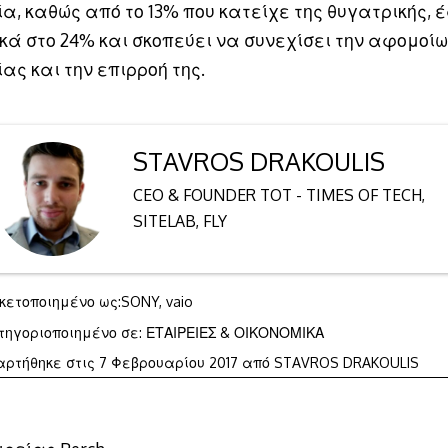
ία, καθώς από το 13% που κατείχε της θυγατρικής,
κά στο 24% και σκοπεύει να συνεχίσει την αφομοίω
ας και την επιρροή της.
STAVROS DRAKOULIS
CEO & FOUNDER TOT - TIMES OF TECH,
SITELAB, FLY
ικετοποιημένο ως:
SONY
,
vaio
τηγοριοποιημένο σε:
ΕΤΑΙΡΕΙΕΣ & ΟΙΚΟΝΟΜΙΚΑ
7
αρτήθηκε στις
7 Φεβρουαρίου 2017
από
STAVROS DRAKOULIS
Φεβρουαρίου
2017