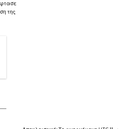
 έφτασε
ση της