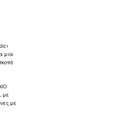
άει
α μια
σκοπό
AIO
, με
ένες με