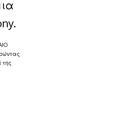
μια
ny.
AIO
ηρώντας
 της