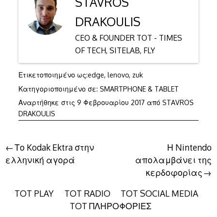
STAVROS
DRAKOULIS
CEO & FOUNDER TOT - TIMES
OF TECH, SITELAB, FLY
Ετικετοποιημένο ως:
edge
,
lenovo
,
zuk
Κατηγοριοποιημένο σε:
SMARTPHONE & TABLET
Αναρτήθηκε στις
9 Φεβρουαρίου 2017
από
STAVROS
DRAKOULIS
Πλοήγηση
Το Kodak Ektra στην
Η Nintendo
ελληνική αγορά
απολαμβάνει της
άρθρων
κερδοφορίας
TOT PLAY
TOT RADIO
TOT SOCIAL MEDIA
TOT ΠΛΗΡΟΦΟΡΙΕΣ