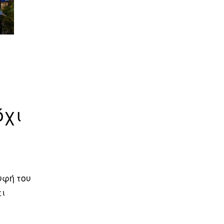
ς
όχι
υφή του
ει