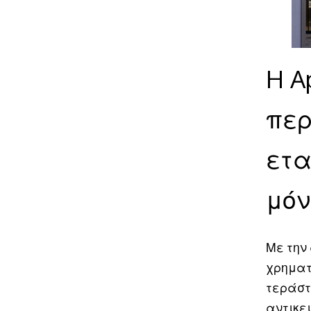
H A
περ
ετα
μόν
Με την
χρηματι
τεράστ
αντικει