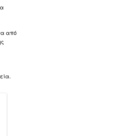
ια
να από
ης
εία.