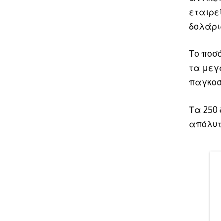
εταιρε
δολάρι
Το ποσ
τα μεγ
παγκοσ
Τα 250
απόλυτ