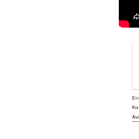
Ετ
Κα
Αν