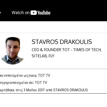
STAVROS DRAKOULIS
CEO & FOUNDER TOT - TIMES OF TECH,
SITELAB, FLY
ικετοποιημένο ως:
nasa
,
TOT TV
τηγοριοποιημένο σε:
TOT TV
3
αρτήθηκε στις
3 Μαΐου 2017
από
STAVROS DRAKOULIS
Μαΐου
2017