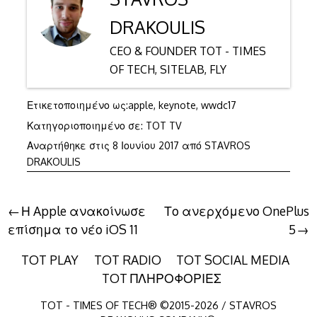
DRAKOULIS
CEO & FOUNDER TOT - TIMES
OF TECH, SITELAB, FLY
Ετικετοποιημένο ως:
apple
,
keynote
,
wwdc17
Κατηγοριοποιημένο σε:
TOT TV
Αναρτήθηκε στις
8 Ιουνίου 2017
από
STAVROS
DRAKOULIS
Πλοήγηση
Η Apple ανακοίνωσε
Το ανερχόμενο OnePlus
επίσημα το νέο iOS 11
5
άρθρων
TOT PLAY
TOT RADIO
TOT SOCIAL MEDIA
TOT ΠΛΗΡΟΦΟΡΙΕΣ
TOT - TIMES OF TECH® ©2015-2026 / STAVROS