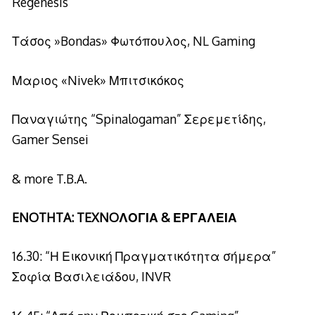
Regenesis
Τάσος »Bondas» Φωτόπουλος, NL Gaming
Μαριος «Nivek» Μπιτσικόκος
Παναγιώτης “Spinalogaman” Σερεμετίδης,
Gamer Sensei
& more T.B.A.
ENOTHTA: TEXNOΛΟΓΙΑ & ΕΡΓΑΛΕΙΑ
16.30: “Η Εικονική Πραγματικότητα σήμερα”
Σοφία Βασιλειάδου, INVR