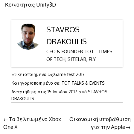
Κοινότητας Unity3D
STAVROS
DRAKOULIS
CEO & FOUNDER TOT - TIMES
OF TECH, SITELAB, FLY
Ετικετοποιημένο ως:
Game fest 2017
Κατηγοριοποιημένο σε:
TOT TALKS & EVENTS
15
Αναρτήθηκε στις
15 Ιουνίου 2017
από
STAVROS
Ιουνίου
DRAKOULIS
2017
Πλοήγηση
Το βελτιωμένο Xbox
Οικονομική υποβάθμιση
One X
για την Apple
άρθρων