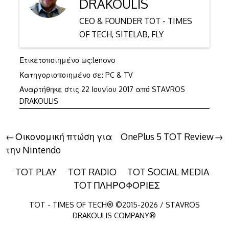
DRAKOULIS
CEO & FOUNDER TOT - TIMES
OF TECH, SITELAB, FLY
Ετικετοποιημένο ως:
lenovo
Κατηγοριοποιημένο σε:
PC & TV
4
Αναρτήθηκε στις
22 Ιουνίου 2017
από
STAVROS
Νοεμβρίου
DRAKOULIS
2017
Πλοήγηση
Οικονομική πτώση για
OnePlus 5 TOT Review
την Nintendo
άρθρων
TOT PLAY
TOT RADIO
TOT SOCIAL MEDIA
TOT ΠΛΗΡΟΦΟΡΙΕΣ
TOT - TIMES OF TECH® ©2015-2026 / STAVROS
DRAKOULIS COMPANY®