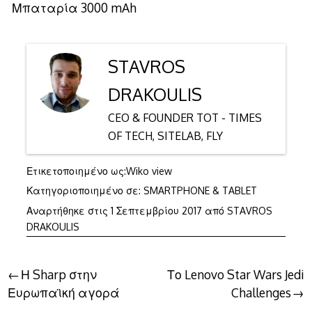
Μπαταρία 3000 mAh
STAVROS
DRAKOULIS
CEO & FOUNDER TOT - TIMES
OF TECH, SITELAB, FLY
Ετικετοποιημένο ως:
Wiko view
Κατηγοριοποιημένο σε:
SMARTPHONE & TABLET
1
Αναρτήθηκε στις
1 Σεπτεμβρίου 2017
από
STAVROS
Σεπτεμβρίου
DRAKOULIS
2017
Πλοήγηση
Η Sharp στην
Το Lenovo Star Wars Jedi
Ευρωπαϊκή αγορά
Challenges
άρθρων