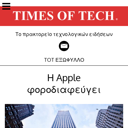
Μετάβαση
στο
περιεχόμενο
Το πρακτορείο τεχνολογικών ειδήσεων
TOT ΕΞΩΦΥΛΛΟ
Η Apple
φοροδιαφεύγει