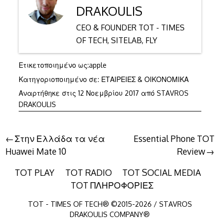
DRAKOULIS
CEO & FOUNDER TOT - TIMES
OF TECH, SITELAB, FLY
Ετικετοποιημένο ως:
apple
Κατηγοριοποιημένο σε:
ΕΤΑΙΡΕΙΕΣ & ΟΙΚΟΝΟΜΙΚΑ
12
Αναρτήθηκε στις
12 Νοεμβρίου 2017
από
STAVROS
Νοεμβρίου
DRAKOULIS
2017
Πλοήγηση
Στην Ελλάδα τα νέα
Essential Phone TOT
Huawei Mate 10
Review
άρθρων
TOT PLAY
TOT RADIO
TOT SOCIAL MEDIA
TOT ΠΛΗΡΟΦΟΡΙΕΣ
TOT - TIMES OF TECH® ©2015-2026 / STAVROS
DRAKOULIS COMPANY®