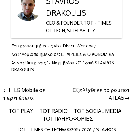
STAVROS
DRAKOULIS
CEO & FOUNDER TOT - TIMES
OF TECH, SITELAB, FLY
Ετικετοποιημένο ως:
Visa Direct
,
Worldpay
Κατηγοριοποιημένο σε:
ΕΤΑΙΡΕΙΕΣ & ΟΙΚΟΝΟΜΙΚΑ
17
Αναρτήθηκε στις
17 Νοεμβρίου 2017
από
STAVROS
Νοεμβρίου
DRAKOULIS
2017
Πλοήγηση
Η LG Mobile σε
Εξελίχθηκε το ρομπότ
περιπέτεια
ATLAS
άρθρων
TOT PLAY
TOT RADIO
TOT SOCIAL MEDIA
TOT ΠΛΗΡΟΦΟΡΙΕΣ
TOT - TIMES OF TECH® ©2015-2026 / STAVROS