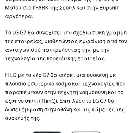
Μαΐου στο I’PARK της Σεούλ και στην Ευρώπη
αργότερα.
Το LG G7 θα συνεχίσει την σχεδιαστική γραμμή
της εταιρείας, υιοθετώντας εμφάνιση από τον
ανταγωνισμό παντρεύοντας την, με την
τεχνολογία της κορεάτικης εταιρείας.
Η LG με το νέο G7 θα φέρει μια συσκευή με
πλούσιο εσωτερικό κόσμο και τεχνολογίες που
παραπέμπουν στην τεχνητή νοημοσύνη και το
έξυπνο σπίτι (ThinQ). Επιπλέον το LG G7 θα
δώσει έμφαση στην οθόνη και τις κάμερες της
συσκευής της.