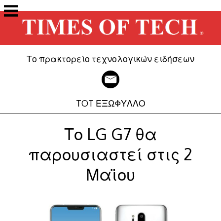
Μετάβαση
στο
περιεχόμενο
Το πρακτορείο τεχνολογικών ειδήσεων
TOT ΕΞΩΦΥΛΛΟ
Το LG G7 θα
παρουσιαστεί στις 2
Μαϊου