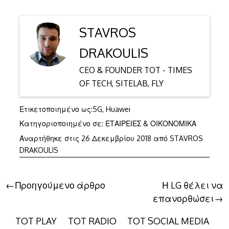
STAVROS
DRAKOULIS
CEO & FOUNDER TOT - TIMES
OF TECH, SITELAB, FLY
Ετικετοποιημένο ως:
5G
,
Huawei
Κατηγοριοποιημένο σε:
ΕΤΑΙΡΕΙΕΣ & ΟΙΚΟΝΟΜΙΚΑ
31
Αναρτήθηκε στις
26 Δεκεμβρίου 2018
από
STAVROS
Δεκεμβρίου
DRAKOULIS
2018
Πλοήγηση
Προηγούμενο άρθρο
Η LG θέλει να
επανορθώσει
άρθρων
TOT PLAY
TOT RADIO
TOT SOCIAL MEDIA