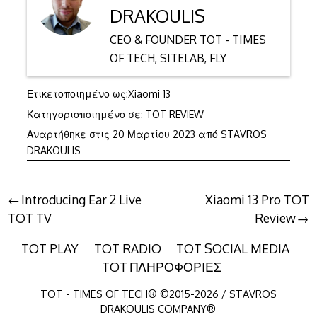
DRAKOULIS
CEO & FOUNDER TOT - TIMES
OF TECH, SITELAB, FLY
Ετικετοποιημένο ως:
Xiaomi 13
Κατηγοριοποιημένο σε:
TOT REVIEW
20
Αναρτήθηκε στις
20 Μαρτίου 2023
από
STAVROS
Μαρτίου
DRAKOULIS
2023
Πλοήγηση
Introducing Ear 2 Live
Xiaomi 13 Pro TOT
TOT TV
Review
άρθρων
TOT PLAY
TOT RADIO
TOT SOCIAL MEDIA
TOT ΠΛΗΡΟΦΟΡΙΕΣ
TOT - TIMES OF TECH® ©2015-2026 / STAVROS
DRAKOULIS COMPANY®