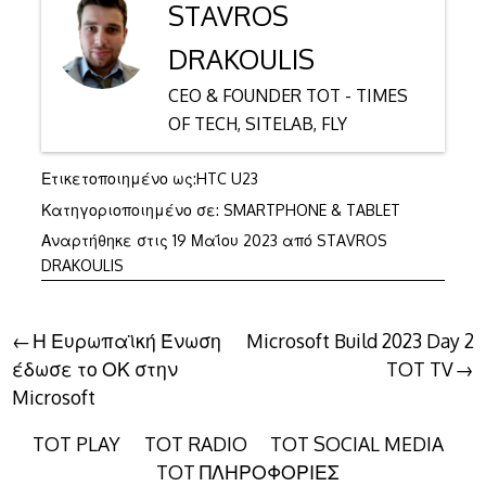
STAVROS
DRAKOULIS
CEO & FOUNDER TOT - TIMES
OF TECH, SITELAB, FLY
Ετικετοποιημένο ως:
HTC U23
Κατηγοριοποιημένο σε:
SMARTPHONE & TABLET
Αναρτήθηκε στις
19 Μαΐου 2023
από
STAVROS
DRAKOULIS
Πλοήγηση
Η Ευρωπαϊκή Ένωση
Microsoft Build 2023 Day 2
έδωσε το ΟΚ στην
TOT TV
άρθρων
Microsoft
TOT PLAY
TOT RADIO
TOT SOCIAL MEDIA
TOT ΠΛΗΡΟΦΟΡΙΕΣ