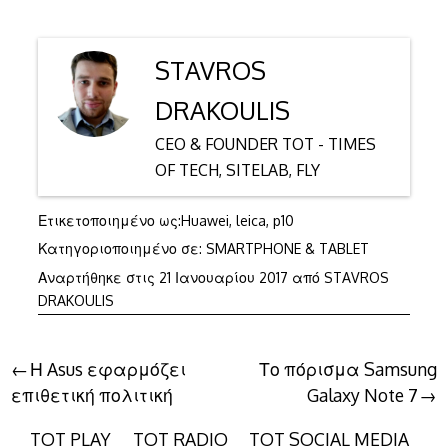
STAVROS
DRAKOULIS
CEO & FOUNDER TOT - TIMES
OF TECH, SITELAB, FLY
Ετικετοποιημένο ως:
Huawei
,
leica
,
p10
Κατηγοριοποιημένο σε:
SMARTPHONE & TABLET
25
Αναρτήθηκε στις
21 Ιανουαρίου 2017
από
STAVROS
Ιανουαρίου
DRAKOULIS
2017
Πλοήγηση
Η Asus εφαρμόζει
Το πόρισμα Samsung
επιθετική πολιτική
Galaxy Note 7
άρθρων
TOT PLAY
TOT RADIO
TOT SOCIAL MEDIA