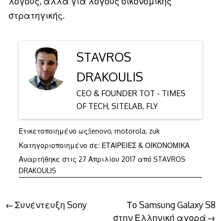
λόγους, αλλά για λόγους οικονομικής
στρατηγικής.
STAVROS
DRAKOULIS
CEO & FOUNDER TOT - TIMES
OF TECH, SITELAB, FLY
Ετικετοποιημένο ως:
lenovo
,
motorola
,
zuk
Κατηγοριοποιημένο σε:
ΕΤΑΙΡΕΙΕΣ & ΟΙΚΟΝΟΜΙΚΑ
Αναρτήθηκε στις
27 Απριλίου 2017
από
STAVROS
DRAKOULIS
Πλοήγηση
Συνέντευξη Sony
Το Samsung Galaxy S8
στην Ελληνική αγορά