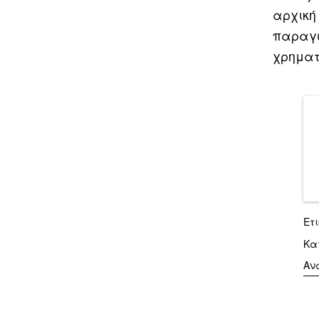
αρχική 
παραγω
χρηματ
Ετ
Κα
Αν