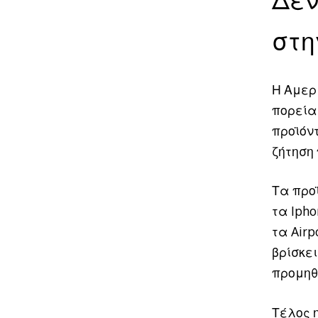
στη
Η Αμερι
πορεία
προϊόντ
ζήτηση 
Τα προϊ
τα Iphon
τα Air
βρίσκε
προμηθε
Τέλος 