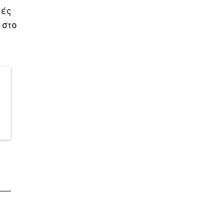
μές
 στο