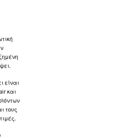
ωτική
ων
υξημένη
ψει.
ι είναι
air και
οϊόντων
ι τους
τιμές.
ν